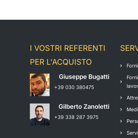
I VOSTRI REFERENTI
SERV
PER L'ACQUISTO
Forn
Giuseppe Bugatti
Forn
lavo
+39 030 380475
Attr
Gilberto Zanoletti
Medi
+39 338 287 3975
Pers
Servi